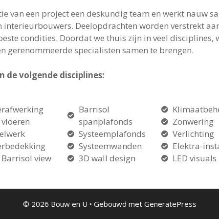
tie van een project een deskundig team en werkt nauw s
en interieurbouwers. Deelopdrachten worden verstrekt aan
ste condities. Doordat we thuis zijn in veel disciplines,
e en gerenommeerde specialisten samen te brengen.
n de volgende disciplines:
erafwerking
Barrisol
Klimaatbeh
 vloeren
spanplafonds
Zonwering
elwerk
Systeemplafonds
Verlichting
erbedekking
Systeemwanden
Elektra-inst
 Barrisol view
3D wall design
LED visuals
© 2026 Bouw en U
• Gebouwd met
GeneratePress